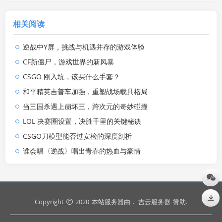
相关阅读
逆战中Y屏，挑战与机遇并存的游戏体验
CF新僵尸，游戏世界的新风暴
CSGO 刚入坑，该买什么手套？
和平精英吉普车加强，重塑战场载具格局
当三国杀遇上崩坏三，跨次元的奇妙碰撞
LOL 决赛圈设置，决胜千里的关键秘诀
CSGO刀模型能否过安检的深度剖析
谁会唱〈逆战〉唱出青春的热血与豪情
Copyright
2020
本站服务器由
.
吉云服务器
赞助.